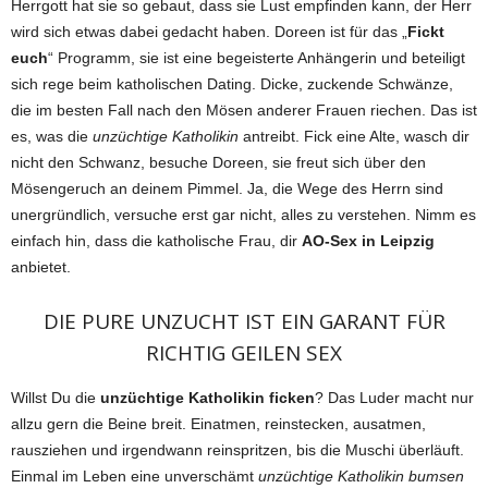
Herrgott hat sie so gebaut, dass sie Lust empfinden kann, der Herr
wird sich etwas dabei gedacht haben. Doreen ist für das „
Fickt
euch
“ Programm, sie ist eine begeisterte Anhängerin und beteiligt
sich rege beim katholischen Dating. Dicke, zuckende Schwänze,
die im besten Fall nach den Mösen anderer Frauen riechen. Das ist
es, was die
unzüchtige Katholikin
antreibt. Fick eine Alte, wasch dir
nicht den Schwanz, besuche Doreen, sie freut sich über den
Mösengeruch an deinem Pimmel. Ja, die Wege des Herrn sind
unergründlich, versuche erst gar nicht, alles zu verstehen. Nimm es
einfach hin, dass die katholische Frau, dir
AO-Sex in Leipzig
anbietet.
DIE PURE UNZUCHT IST EIN GARANT FÜR
RICHTIG GEILEN SEX
Willst Du die
unzüchtige Katholikin ficken
? Das Luder macht nur
allzu gern die Beine breit. Einatmen, reinstecken, ausatmen,
rausziehen und irgendwann reinspritzen, bis die Muschi überläuft.
Einmal im Leben eine unverschämt
unzüchtige Katholikin bumsen