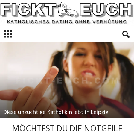
F
i
c
k
t
e
u
c
h
Diese unzüchtige Katholikin lebt in Leipzig
MÖCHTEST DU DIE NOTGEILE